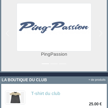
Précedent
Suiv
PingPassion
LA BOUTIQUE DU CLUB
+ de produits
T-shirt du club
25.00 €