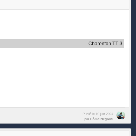
Charenton TT 3
Publié le
10 juin 2024
par
Côme Negroni