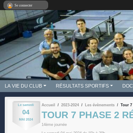
Panneau de gestion des cookies
Se connecter
LA VIE DU CLUB
RÉSULTATS SPORTIFS
DOC
Accueil
2023-2024
Les évènements
Tour 7
Le
samedi
04
TOUR 7 PHASE 2 R
MAI
2024
14ème journée