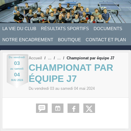
Panneau de gestion des cookies
LA VIE DU CLUB
RÉSULTATS SPORTIFS
DOCUMENTS
NOTRE ENCADREMENT
BOUTIQUE
CONTACT ET PLAN
Du
vendredi
Accueil
Championat par équipe J7
03
CHAMPIONAT PAR
au
samedi
04
ÉQUIPE J7
MAI
2024
Du
vendredi
03
au
samedi
04
mai
2024