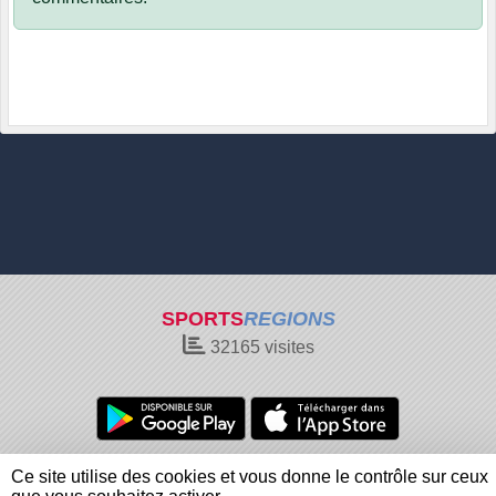
SPORTS
REGIONS
32165
visites
Charte cookies
Gestion des cookies
Ce site utilise des cookies et vous donne le contrôle sur ceux
Informations légales
Signaler un contenu inapproprié