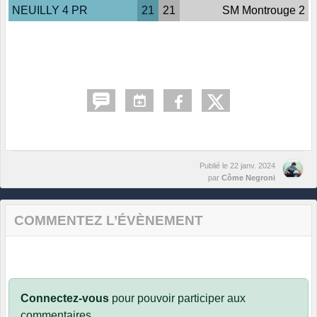
NEUILLY 4 PR
21
21
SM Montrouge 2
Publié le
22 janv. 2024
par
Côme Negroni
COMMENTEZ L’ÉVÈNEMENT
Connectez-vous
pour pouvoir participer aux
commentaires.