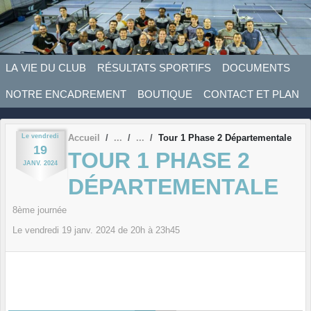
Panneau de gestion des cookies
LA VIE DU CLUB
RÉSULTATS SPORTIFS
DOCUMENTS
NOTRE ENCADREMENT
BOUTIQUE
CONTACT ET PLAN
Le
vendredi
Accueil
Tour 1 Phase 2 Départementale
19
TOUR 1 PHASE 2
JANV.
2024
DÉPARTEMENTALE
8ème journée
Le
vendredi
19
janv.
2024
de 20h à 23h45