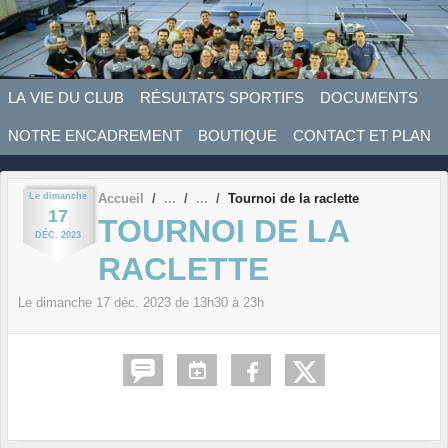
Panneau de gestion des cookies
LA VIE DU CLUB
RÉSULTATS SPORTIFS
DOCUMENTS
NOTRE ENCADREMENT
BOUTIQUE
CONTACT ET PLAN
Le
dimanche
Accueil
Tournoi de la raclette
17
TOURNOI DE LA
DÉC.
2023
RACLETTE
Le
dimanche
17
déc.
2023
de 13h30 à 23h