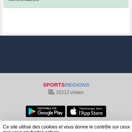
SPORTS
REGIONS
32212
visites
Charte cookies
Gestion des cookies
Ce site utilise des cookies et vous donne le contrôle sur ceux
Informations légales
Signaler un contenu inapproprié