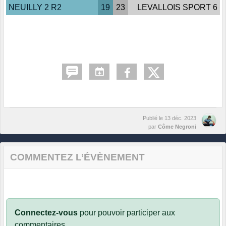
NEUILLY 2 R2
19
23
LEVALLOIS SPORT 6
Publié le
13 déc. 2023
par
Côme Negroni
COMMENTEZ L’ÉVÈNEMENT
Connectez-vous
pour pouvoir participer aux
commentaires.