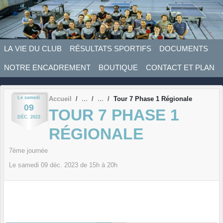
Panneau de gestion des cookies
LA VIE DU CLUB
RÉSULTATS SPORTIFS
DOCUMENTS
NOTRE ENCADREMENT
BOUTIQUE
CONTACT ET PLAN
Le
samedi
Accueil
Tour 7 Phase 1 Régionale
09
TOUR 7 PHASE 1
DÉC.
2023
RÉGIONALE
7ème journée
Le
samedi
09
déc.
2023
de 15h à 20h