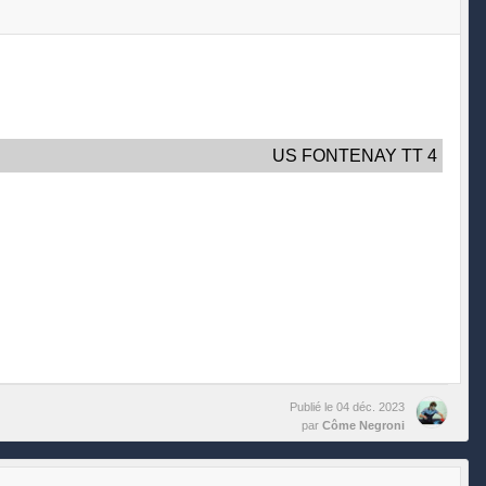
US FONTENAY TT 4
Publié le
04 déc. 2023
par
Côme Negroni