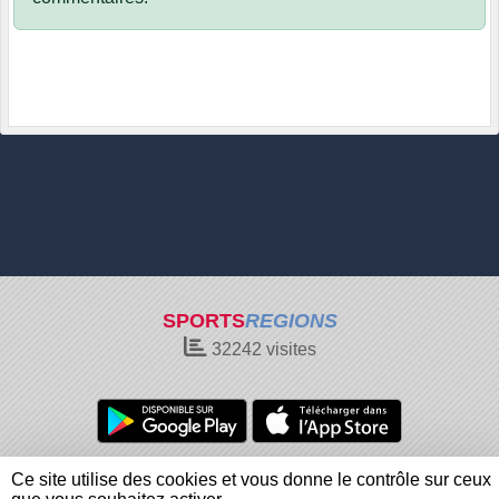
SPORTS
REGIONS
32242
visites
Charte cookies
Gestion des cookies
Ce site utilise des cookies et vous donne le contrôle sur ceux
Informations légales
Signaler un contenu inapproprié