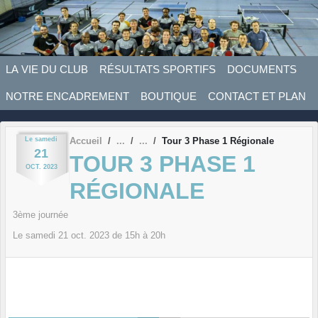
Panneau de gestion des cookies
LA VIE DU CLUB
RÉSULTATS SPORTIFS
DOCUMENTS
NOTRE ENCADREMENT
BOUTIQUE
CONTACT ET PLAN
Le
samedi
Accueil
Tour 3 Phase 1 Régionale
21
TOUR 3 PHASE 1
OCT.
2023
RÉGIONALE
3ème journée
Le
samedi
21
oct.
2023
de 15h à 20h