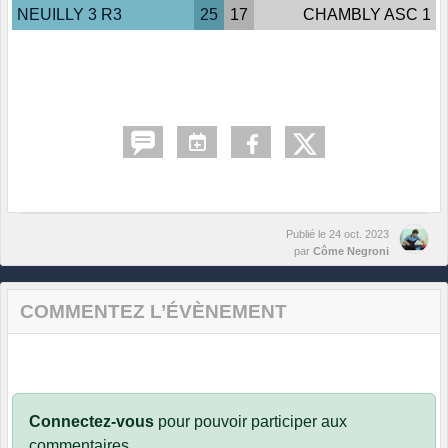
NEUILLY 3 R3
25
17
CHAMBLY ASC 1
Publié le
24 oct. 2023
par
Côme Negroni
COMMENTEZ L’ÉVÈNEMENT
Connectez-vous
pour pouvoir participer aux
commentaires.