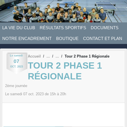
Panneau de gestion des cookies
LA VIE DU CLUB
RÉSULTATS SPORTIFS
DOCUMENTS
NOTRE ENCADREMENT
BOUTIQUE
CONTACT ET PLAN
Le
samedi
Accueil
Tour 2 Phase 1 Régionale
07
TOUR 2 PHASE 1
OCT.
2023
RÉGIONALE
2ème journée
Le
samedi
07
oct.
2023
de 15h à 20h