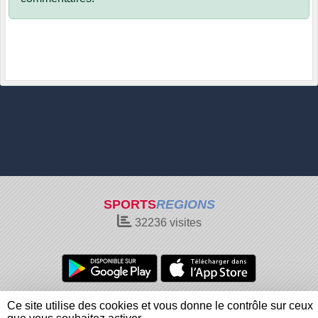
SPORTS
REGIONS
32236
visites
Charte cookies
Gestion des cookies
Ce site utilise des cookies et vous donne le contrôle sur ceux
Informations légales
Signaler un contenu inapproprié