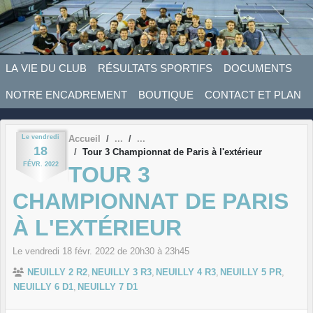
Panneau de gestion des cookies
LA VIE DU CLUB
RÉSULTATS SPORTIFS
DOCUMENTS
NOTRE ENCADREMENT
BOUTIQUE
CONTACT ET PLAN
Le
vendredi
Accueil
18
Tour 3 Championnat de Paris à l'extérieur
FÉVR.
2022
TOUR 3
CHAMPIONNAT DE PARIS
À L'EXTÉRIEUR
Le
vendredi
18
févr.
2022
de 20h30 à 23h45
NEUILLY 2 R2
NEUILLY 3 R3
NEUILLY 4 R3
NEUILLY 5 PR
NEUILLY 6 D1
NEUILLY 7 D1